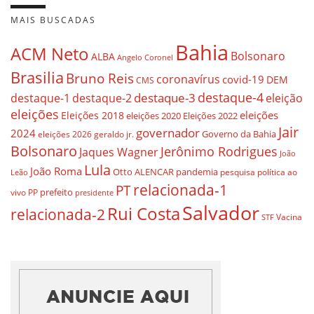
MAIS BUSCADAS
Bahia
ACM Neto
Bolsonaro
ALBA
Angelo Coronel
Brasilia
Bruno Reis
coronavírus
covid-19
DEM
CMS
destaque-4
destaque-3
eleição
destaque-1
destaque-2
eleições
eleições
Eleições 2018
eleições 2020
Eleições 2022
Jair
governador
2024
Governo da Bahia
geraldo jr.
eleições 2026
Bolsonaro
Jerônimo Rodrigues
Jaques Wagner
João
Lula
João Roma
Otto ALENCAR
pandemia
pesquisa
política ao
Leão
relacionada-1
PT
prefeito
vivo
PP
presidente
Salvador
Rui Costa
relacionada-2
Vacina
STF