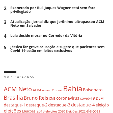
2
Exonerado por Rui, Jaques Wagner está sem foro
privilegiado
3
Atualização: jornal diz que Jerônimo ultrapassou ACM
Neto em Salvador
4
Lula decide morar no Corredor da Vitória
5
Jéssica faz grave acusação e sugere que pacientes sem
Covid-19 estão em leitos exclusivos
MAIS BUSCADAS
Bahia
ACM Neto
Bolsonaro
ALBA
Angelo Coronel
Brasilia
Bruno Reis
coronavírus
covid-19
DEM
CMS
destaque-4
destaque-3
destaque-1
destaque-2
eleição
eleições
eleições
Eleições 2018
eleições 2020
Eleições 2022