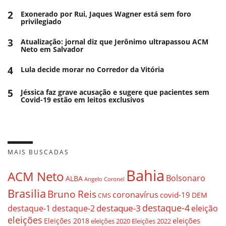
2
Exonerado por Rui, Jaques Wagner está sem foro
privilegiado
3
Atualização: jornal diz que Jerônimo ultrapassou ACM
Neto em Salvador
4
Lula decide morar no Corredor da Vitória
5
Jéssica faz grave acusação e sugere que pacientes sem
Covid-19 estão em leitos exclusivos
MAIS BUSCADAS
Bahia
ACM Neto
Bolsonaro
ALBA
Angelo Coronel
Brasilia
Bruno Reis
coronavírus
covid-19
DEM
CMS
destaque-4
destaque-3
eleição
destaque-1
destaque-2
eleições
eleições
Eleições 2018
eleições 2020
Eleições 2022