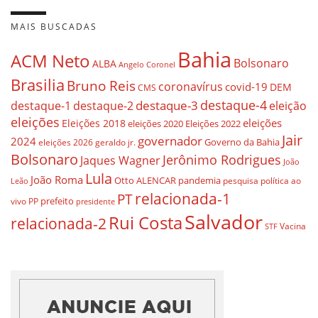
MAIS BUSCADAS
Bahia
ACM Neto
Bolsonaro
ALBA
Angelo Coronel
Brasilia
Bruno Reis
coronavírus
covid-19
DEM
CMS
destaque-4
destaque-3
destaque-1
destaque-2
eleição
eleições
eleições
Eleições 2018
eleições 2020
Eleições 2022
Jair
governador
2024
Governo da Bahia
geraldo jr.
eleições 2026
Bolsonaro
Jerônimo Rodrigues
Jaques Wagner
João
Lula
João Roma
Otto ALENCAR
pandemia
pesquisa
política ao
Leão
relacionada-1
PT
prefeito
vivo
PP
presidente
Salvador
Rui Costa
relacionada-2
Vacina
STF