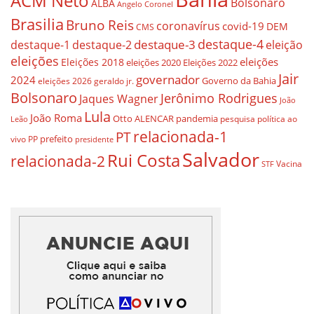
ACM Neto
Bolsonaro
ALBA
Angelo Coronel
Brasilia
Bruno Reis
coronavírus
covid-19
DEM
CMS
destaque-4
destaque-3
destaque-1
destaque-2
eleição
eleições
eleições
Eleições 2018
eleições 2020
Eleições 2022
Jair
governador
2024
Governo da Bahia
geraldo jr.
eleições 2026
Bolsonaro
Jerônimo Rodrigues
Jaques Wagner
João
Lula
João Roma
Otto ALENCAR
pandemia
pesquisa
política ao
Leão
relacionada-1
PT
prefeito
vivo
PP
presidente
Salvador
Rui Costa
relacionada-2
Vacina
STF