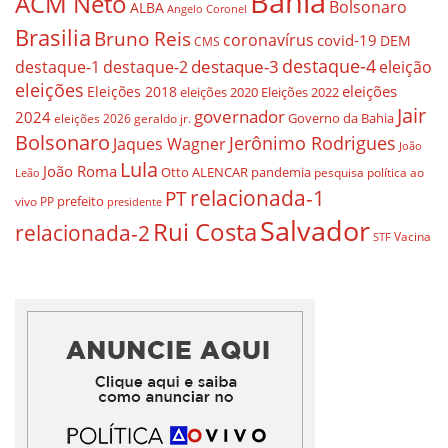
Bahia
ACM Neto
Bolsonaro
ALBA
Angelo Coronel
Brasilia
Bruno Reis
coronavírus
covid-19
DEM
CMS
destaque-4
destaque-3
destaque-1
destaque-2
eleição
eleições
eleições
Eleições 2018
eleições 2020
Eleições 2022
Jair
governador
2024
Governo da Bahia
geraldo jr.
eleições 2026
Bolsonaro
Jerônimo Rodrigues
Jaques Wagner
João
Lula
João Roma
Otto ALENCAR
pandemia
pesquisa
política ao
Leão
relacionada-1
PT
prefeito
vivo
PP
presidente
Salvador
Rui Costa
relacionada-2
Vacina
STF