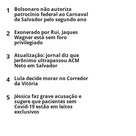
1
Bolsonaro não autoriza
patrocínio federal ao Carnaval
de Salvador pelo segundo ano
2
Exonerado por Rui, Jaques
Wagner está sem foro
privilegiado
3
Atualização: jornal diz que
Jerônimo ultrapassou ACM
Neto em Salvador
4
Lula decide morar no Corredor
da Vitória
5
Jéssica faz grave acusação e
sugere que pacientes sem
Covid-19 estão em leitos
exclusivos