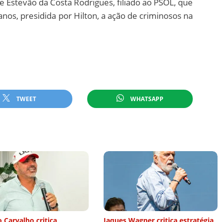
Estevão da Costa Rodrigues, filiado ao PSOL, que
os, presidida por Hilton, a ação de criminosos na
TWEET
WHATSAPP
 Carvalho critica
Jaques Wagner critica estratégia