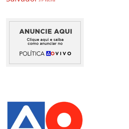
Vacina
STF