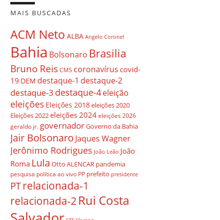
MAIS BUSCADAS
ACM Neto
ALBA
Angelo Coronel
Bahia
Brasilia
Bolsonaro
Bruno Reis
coronavírus
covid-
CMS
destaque-1
destaque-2
19
DEM
destaque-4
destaque-3
eleição
eleições
Eleições 2018
eleições 2020
eleições 2024
Eleições 2022
eleições 2026
governador
Governo da Bahia
geraldo jr.
Jair Bolsonaro
Jaques Wagner
Jerônimo Rodrigues
João
João Leão
Lula
Roma
Otto ALENCAR
pandemia
prefeito
pesquisa
política ao vivo
PP
presidente
relacionada-1
PT
Rui Costa
relacionada-2
Salvador