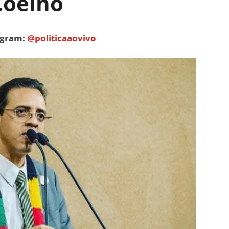
Coelho
tagram:
@politicaaovivo