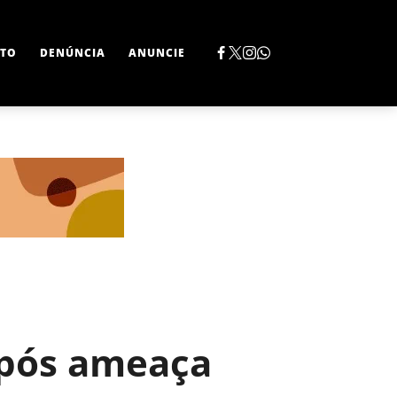
TO
DENÚNCIA
ANUNCIE
após ameaça