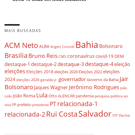
MAIS BUSCADAS
Bahia
ACM Neto
Bolsonaro
ALBA
Angelo Coronel
Brasilia
Bruno Reis
coronavírus
covid-19
DEM
CMS
destaque-4
destaque-3
eleição
destaque-1
destaque-2
eleições
eleições
Eleições 2018
eleições 2020
Eleições 2022
Jair
governador
2024
Governo da Bahia
geraldo jr.
eleições 2026
Bolsonaro
Jerônimo Rodrigues
Jaques Wagner
João
Lula
João Roma
Otto ALENCAR
pandemia
pesquisa
política ao
Leão
relacionada-1
PT
prefeito
vivo
PP
presidente
Salvador
Rui Costa
relacionada-2
Vacina
STF