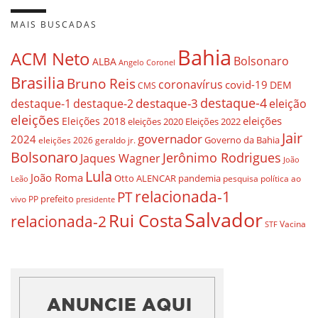
MAIS BUSCADAS
Bahia
ACM Neto
Bolsonaro
ALBA
Angelo Coronel
Brasilia
Bruno Reis
coronavírus
covid-19
DEM
CMS
destaque-4
destaque-3
eleição
destaque-1
destaque-2
eleições
eleições
Eleições 2018
eleições 2020
Eleições 2022
Jair
governador
2024
Governo da Bahia
geraldo jr.
eleições 2026
Bolsonaro
Jerônimo Rodrigues
Jaques Wagner
João
Lula
João Roma
Otto ALENCAR
pandemia
pesquisa
política ao
Leão
relacionada-1
PT
prefeito
vivo
PP
presidente
Salvador
Rui Costa
relacionada-2
Vacina
STF