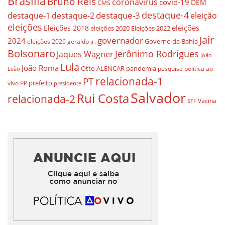
Brasilia
Bruno Reis
coronavírus
covid-19
DEM
CMS
destaque-4
destaque-3
destaque-1
destaque-2
eleição
eleições
eleições
Eleições 2018
eleições 2020
Eleições 2022
Jair
governador
2024
Governo da Bahia
geraldo jr.
eleições 2026
Bolsonaro
Jerônimo Rodrigues
Jaques Wagner
João
Lula
João Roma
Otto ALENCAR
pandemia
pesquisa
política ao
Leão
relacionada-1
PT
prefeito
vivo
PP
presidente
Salvador
Rui Costa
relacionada-2
Vacina
STF