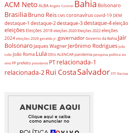
Bahia
ACM Neto
Bolsonaro
ALBA
Angelo Coronel
Brasilia
Bruno Reis
coronavírus
covid-19
DEM
CMS
destaque-4
destaque-3
destaque-1
destaque-2
eleição
eleições
eleições
Eleições 2018
eleições 2020
Eleições 2022
Jair
governador
2024
Governo da Bahia
geraldo jr.
eleições 2026
Bolsonaro
Jerônimo Rodrigues
Jaques Wagner
João
Lula
João Roma
Otto ALENCAR
pandemia
pesquisa
política ao
Leão
relacionada-1
PT
prefeito
vivo
PP
presidente
Salvador
Rui Costa
relacionada-2
Vacina
STF