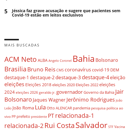
5
Jéssica faz grave acusação e sugere que pacientes sem
Covid-19 estão em leitos exclusivos
MAIS BUSCADAS
Bahia
ACM Neto
Bolsonaro
ALBA
Angelo Coronel
Brasilia
Bruno Reis
coronavírus
covid-19
DEM
CMS
destaque-4
destaque-3
destaque-1
destaque-2
eleição
eleições
eleições
Eleições 2018
eleições 2020
Eleições 2022
Jair
governador
2024
Governo da Bahia
geraldo jr.
eleições 2026
Bolsonaro
Jerônimo Rodrigues
Jaques Wagner
João
Lula
João Roma
Otto ALENCAR
pandemia
pesquisa
política ao
Leão
relacionada-1
PT
prefeito
vivo
PP
presidente
Salvador
Rui Costa
relacionada-2
Vacina
STF