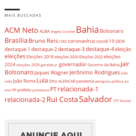
MAIS BUSCADAS
Bahia
ACM Neto
Bolsonaro
ALBA
Angelo Coronel
Brasilia
Bruno Reis
coronavírus
covid-19
DEM
CMS
destaque-4
destaque-3
eleição
destaque-1
destaque-2
eleições
eleições
Eleições 2018
eleições 2020
Eleições 2022
Jair
governador
2024
Governo da Bahia
geraldo jr.
eleições 2026
Bolsonaro
Jerônimo Rodrigues
Jaques Wagner
João
Lula
João Roma
Otto ALENCAR
pandemia
pesquisa
política ao
Leão
relacionada-1
PT
prefeito
vivo
PP
presidente
Salvador
Rui Costa
relacionada-2
Vacina
STF