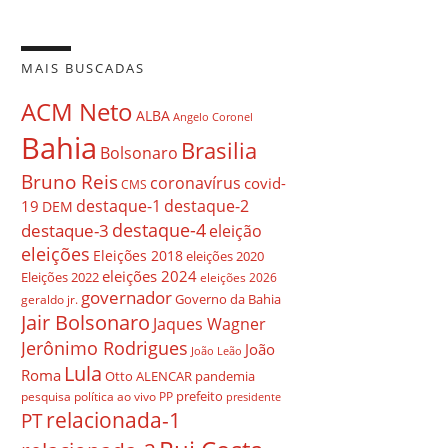
MAIS BUSCADAS
ACM Neto
ALBA
Angelo Coronel
Bahia
Brasilia
Bolsonaro
Bruno Reis
coronavírus
covid-
CMS
destaque-1
destaque-2
19
DEM
destaque-4
destaque-3
eleição
eleições
Eleições 2018
eleições 2020
eleições 2024
Eleições 2022
eleições 2026
governador
Governo da Bahia
geraldo jr.
Jair Bolsonaro
Jaques Wagner
Jerônimo Rodrigues
João
João Leão
Lula
Roma
Otto ALENCAR
pandemia
prefeito
pesquisa
política ao vivo
PP
presidente
relacionada-1
PT