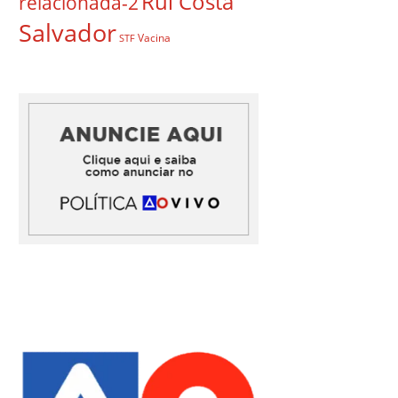
Rui Costa
relacionada-2
Salvador
Vacina
STF