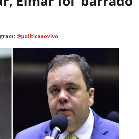
r, Elmar foi ‘barrado’
tagram:
@politicaaovivo