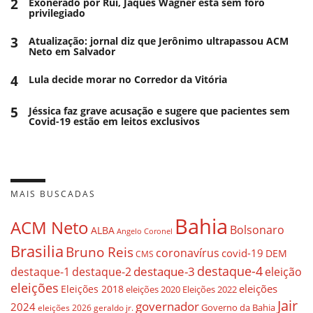
2
Exonerado por Rui, Jaques Wagner está sem foro
privilegiado
3
Atualização: jornal diz que Jerônimo ultrapassou ACM
Neto em Salvador
4
Lula decide morar no Corredor da Vitória
5
Jéssica faz grave acusação e sugere que pacientes sem
Covid-19 estão em leitos exclusivos
MAIS BUSCADAS
Bahia
ACM Neto
Bolsonaro
ALBA
Angelo Coronel
Brasilia
Bruno Reis
coronavírus
covid-19
DEM
CMS
destaque-4
destaque-3
destaque-1
destaque-2
eleição
eleições
eleições
Eleições 2018
eleições 2020
Eleições 2022
Jair
governador
2024
Governo da Bahia
geraldo jr.
eleições 2026