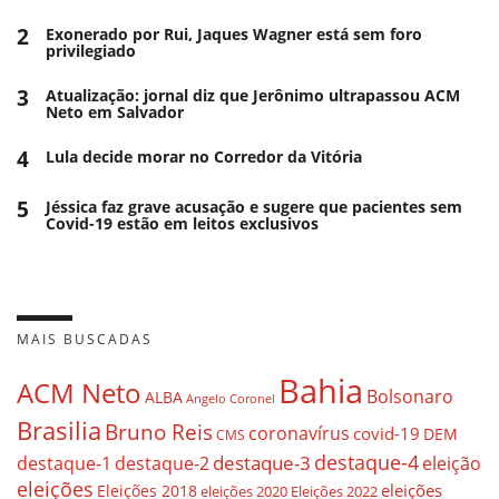
2
Exonerado por Rui, Jaques Wagner está sem foro
privilegiado
3
Atualização: jornal diz que Jerônimo ultrapassou ACM
Neto em Salvador
4
Lula decide morar no Corredor da Vitória
5
Jéssica faz grave acusação e sugere que pacientes sem
Covid-19 estão em leitos exclusivos
MAIS BUSCADAS
Bahia
ACM Neto
Bolsonaro
ALBA
Angelo Coronel
Brasilia
Bruno Reis
coronavírus
covid-19
DEM
CMS
destaque-4
destaque-3
destaque-1
destaque-2
eleição
eleições
eleições
Eleições 2018
eleições 2020
Eleições 2022