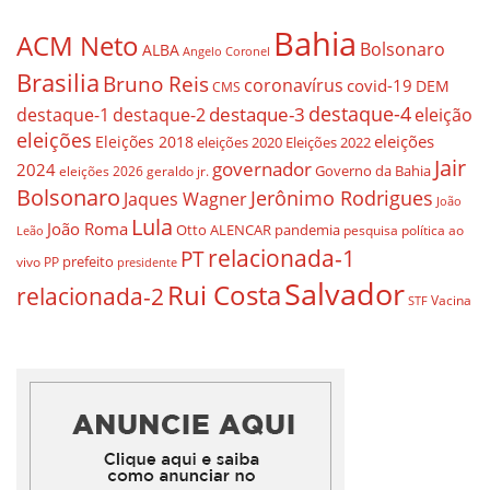
Bahia
ACM Neto
Bolsonaro
ALBA
Angelo Coronel
Brasilia
Bruno Reis
coronavírus
covid-19
DEM
CMS
destaque-4
destaque-3
eleição
destaque-1
destaque-2
eleições
eleições
Eleições 2018
eleições 2020
Eleições 2022
Jair
governador
2024
Governo da Bahia
geraldo jr.
eleições 2026
Bolsonaro
Jerônimo Rodrigues
Jaques Wagner
João
Lula
João Roma
Otto ALENCAR
pandemia
pesquisa
política ao
Leão
relacionada-1
PT
prefeito
vivo
PP
presidente
Salvador
Rui Costa
relacionada-2
Vacina
STF