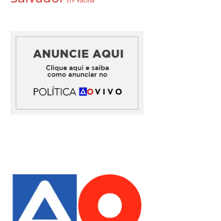
Vacina
STF