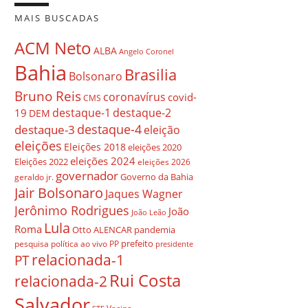
MAIS BUSCADAS
ACM Neto
ALBA
Angelo Coronel
Bahia
Brasilia
Bolsonaro
Bruno Reis
coronavírus
covid-
CMS
destaque-1
destaque-2
19
DEM
destaque-4
destaque-3
eleição
eleições
Eleições 2018
eleições 2020
eleições 2024
Eleições 2022
eleições 2026
governador
Governo da Bahia
geraldo jr.
Jair Bolsonaro
Jaques Wagner
Jerônimo Rodrigues
João
João Leão
Lula
Roma
Otto ALENCAR
pandemia
prefeito
pesquisa
política ao vivo
PP
presidente
relacionada-1
PT
Rui Costa
relacionada-2
Salvador