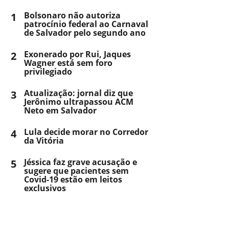
1
Bolsonaro não autoriza
patrocínio federal ao Carnaval
de Salvador pelo segundo ano
2
Exonerado por Rui, Jaques
Wagner está sem foro
privilegiado
3
Atualização: jornal diz que
Jerônimo ultrapassou ACM
Neto em Salvador
4
Lula decide morar no Corredor
da Vitória
5
Jéssica faz grave acusação e
sugere que pacientes sem
Covid-19 estão em leitos
exclusivos