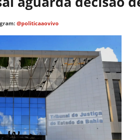
al aguarda decisão de
tagram:
@politicaaovivo