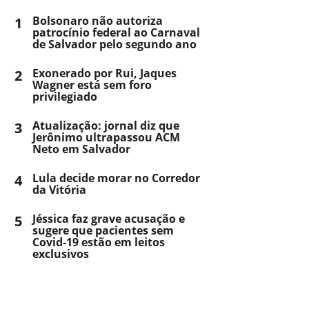
1
Bolsonaro não autoriza
patrocínio federal ao Carnaval
de Salvador pelo segundo ano
2
Exonerado por Rui, Jaques
Wagner está sem foro
privilegiado
3
Atualização: jornal diz que
Jerônimo ultrapassou ACM
Neto em Salvador
4
Lula decide morar no Corredor
da Vitória
5
Jéssica faz grave acusação e
sugere que pacientes sem
Covid-19 estão em leitos
exclusivos