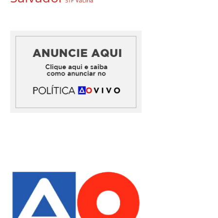
Vacina
STF