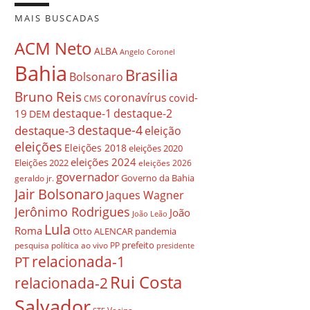
MAIS BUSCADAS
ACM Neto
ALBA
Angelo Coronel
Bahia
Brasilia
Bolsonaro
Bruno Reis
coronavírus
covid-
CMS
destaque-1
destaque-2
19
DEM
destaque-4
destaque-3
eleição
eleições
Eleições 2018
eleições 2020
eleições 2024
Eleições 2022
eleições 2026
governador
Governo da Bahia
geraldo jr.
Jair Bolsonaro
Jaques Wagner
Jerônimo Rodrigues
João
João Leão
Lula
Roma
Otto ALENCAR
pandemia
prefeito
pesquisa
política ao vivo
PP
presidente
relacionada-1
PT
Rui Costa
relacionada-2
Salvador