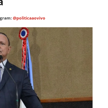
a
tagram:
@politicaaovivo