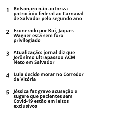
1
Bolsonaro não autoriza
patrocínio federal ao Carnaval
de Salvador pelo segundo ano
2
Exonerado por Rui, Jaques
Wagner está sem foro
privilegiado
3
Atualização: jornal diz que
Jerônimo ultrapassou ACM
Neto em Salvador
4
Lula decide morar no Corredor
da Vitória
5
Jéssica faz grave acusação e
sugere que pacientes sem
Covid-19 estão em leitos
exclusivos