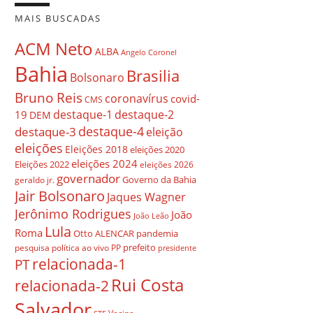
MAIS BUSCADAS
ACM Neto
ALBA
Angelo Coronel
Bahia
Brasilia
Bolsonaro
Bruno Reis
coronavírus
covid-
CMS
destaque-1
destaque-2
19
DEM
destaque-4
destaque-3
eleição
eleições
Eleições 2018
eleições 2020
eleições 2024
Eleições 2022
eleições 2026
governador
Governo da Bahia
geraldo jr.
Jair Bolsonaro
Jaques Wagner
Jerônimo Rodrigues
João
João Leão
Lula
Roma
Otto ALENCAR
pandemia
prefeito
pesquisa
política ao vivo
PP
presidente
relacionada-1
PT
Rui Costa
relacionada-2
Salvador