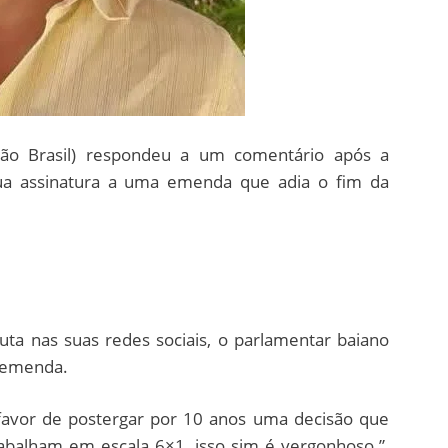
ião Brasil) respondeu a um comentário após a
ua assinatura a uma emenda que adia o fim da
ta nas suas redes sociais, o parlamentar baiano
a emenda.
 favor de postergar por 10 anos uma decisão que
abalham em escala 6×1, isso sim é vergonhoso.”,