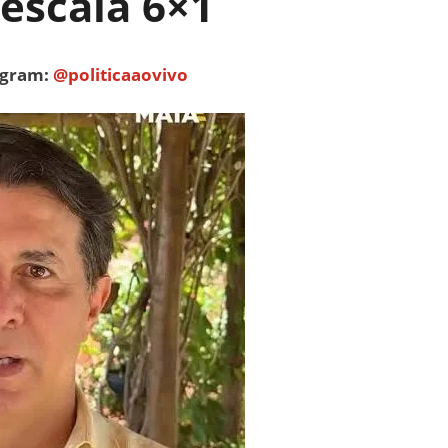
escala 6×1
tagram:
@politicaaovivo