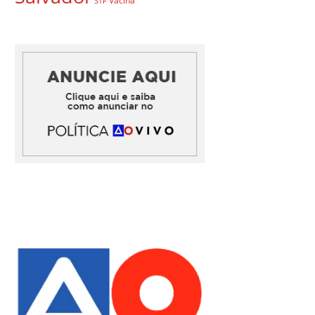
Vacina
STF