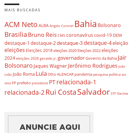
MAIS BUSCADAS
Bahia
ACM Neto
Bolsonaro
ALBA
Angelo Coronel
Brasilia
Bruno Reis
coronavírus
covid-19
DEM
CMS
destaque-4
destaque-3
eleição
destaque-1
destaque-2
eleições
eleições
Eleições 2018
eleições 2020
Eleições 2022
Jair
governador
2024
Governo da Bahia
geraldo jr.
eleições 2026
Bolsonaro
Jerônimo Rodrigues
Jaques Wagner
João
Lula
João Roma
Otto ALENCAR
pandemia
pesquisa
política ao
Leão
relacionada-1
PT
prefeito
vivo
PP
presidente
Salvador
Rui Costa
relacionada-2
Vacina
STF