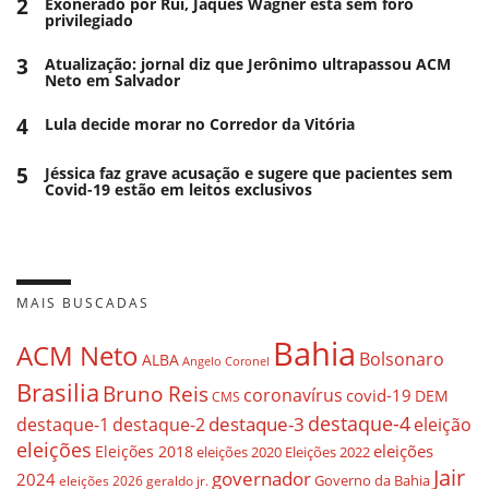
2
Exonerado por Rui, Jaques Wagner está sem foro
privilegiado
3
Atualização: jornal diz que Jerônimo ultrapassou ACM
Neto em Salvador
4
Lula decide morar no Corredor da Vitória
5
Jéssica faz grave acusação e sugere que pacientes sem
Covid-19 estão em leitos exclusivos
MAIS BUSCADAS
Bahia
ACM Neto
Bolsonaro
ALBA
Angelo Coronel
Brasilia
Bruno Reis
coronavírus
covid-19
DEM
CMS
destaque-4
destaque-3
eleição
destaque-1
destaque-2
eleições
eleições
Eleições 2018
eleições 2020
Eleições 2022
Jair
governador
2024
Governo da Bahia
geraldo jr.
eleições 2026