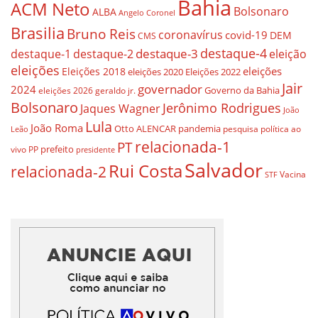
Bahia
ACM Neto
Bolsonaro
ALBA
Angelo Coronel
Brasilia
Bruno Reis
coronavírus
covid-19
DEM
CMS
destaque-4
destaque-3
eleição
destaque-1
destaque-2
eleições
eleições
Eleições 2018
eleições 2020
Eleições 2022
Jair
governador
2024
Governo da Bahia
geraldo jr.
eleições 2026
Bolsonaro
Jerônimo Rodrigues
Jaques Wagner
João
Lula
João Roma
Otto ALENCAR
pandemia
pesquisa
política ao
Leão
relacionada-1
PT
prefeito
vivo
PP
presidente
Salvador
Rui Costa
relacionada-2
Vacina
STF