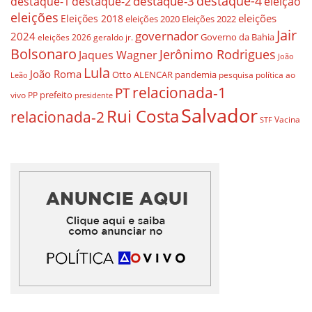
destaque-4
destaque-3
eleição
destaque-1
destaque-2
eleições
eleições
Eleições 2018
eleições 2020
Eleições 2022
Jair
governador
2024
Governo da Bahia
geraldo jr.
eleições 2026
Bolsonaro
Jerônimo Rodrigues
Jaques Wagner
João
Lula
João Roma
Otto ALENCAR
pandemia
pesquisa
política ao
Leão
relacionada-1
PT
prefeito
vivo
PP
presidente
Salvador
Rui Costa
relacionada-2
Vacina
STF