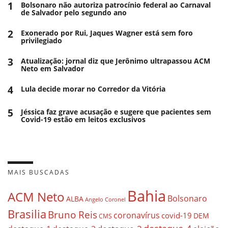
1
Bolsonaro não autoriza patrocínio federal ao Carnaval
de Salvador pelo segundo ano
2
Exonerado por Rui, Jaques Wagner está sem foro
privilegiado
3
Atualização: jornal diz que Jerônimo ultrapassou ACM
Neto em Salvador
4
Lula decide morar no Corredor da Vitória
5
Jéssica faz grave acusação e sugere que pacientes sem
Covid-19 estão em leitos exclusivos
MAIS BUSCADAS
Bahia
ACM Neto
Bolsonaro
ALBA
Angelo Coronel
Brasilia
Bruno Reis
coronavírus
covid-19
DEM
CMS