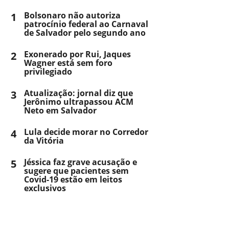
1
Bolsonaro não autoriza
patrocínio federal ao Carnaval
de Salvador pelo segundo ano
2
Exonerado por Rui, Jaques
Wagner está sem foro
privilegiado
3
Atualização: jornal diz que
Jerônimo ultrapassou ACM
Neto em Salvador
4
Lula decide morar no Corredor
da Vitória
5
Jéssica faz grave acusação e
sugere que pacientes sem
Covid-19 estão em leitos
exclusivos