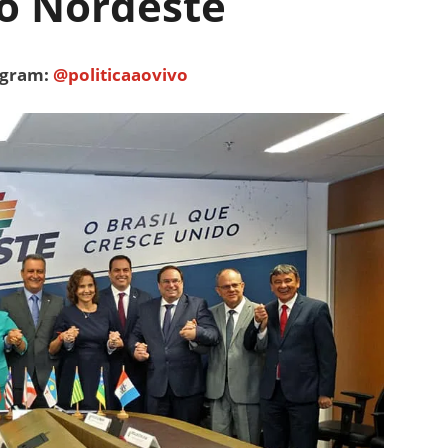
do Nordeste
tagram:
@politicaaovivo