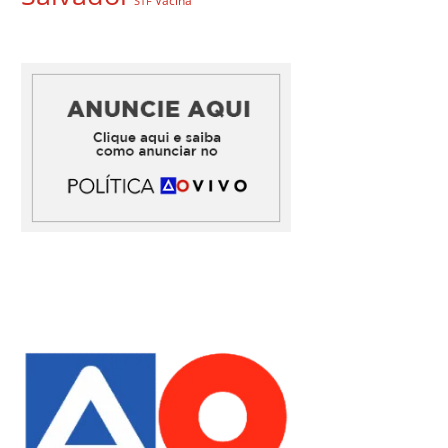
Vacina
STF