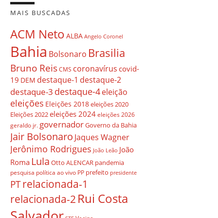
MAIS BUSCADAS
ACM Neto
ALBA
Angelo Coronel
Bahia
Brasilia
Bolsonaro
Bruno Reis
coronavírus
covid-
CMS
destaque-1
destaque-2
19
DEM
destaque-4
destaque-3
eleição
eleições
Eleições 2018
eleições 2020
eleições 2024
Eleições 2022
eleições 2026
governador
Governo da Bahia
geraldo jr.
Jair Bolsonaro
Jaques Wagner
Jerônimo Rodrigues
João
João Leão
Lula
Roma
Otto ALENCAR
pandemia
prefeito
pesquisa
política ao vivo
PP
presidente
relacionada-1
PT
Rui Costa
relacionada-2
Salvador