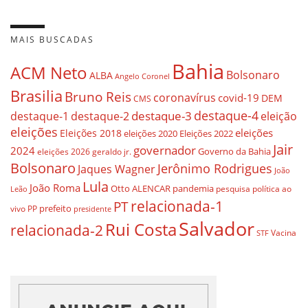
MAIS BUSCADAS
Bahia
ACM Neto
Bolsonaro
ALBA
Angelo Coronel
Brasilia
Bruno Reis
coronavírus
covid-19
DEM
CMS
destaque-4
destaque-3
eleição
destaque-1
destaque-2
eleições
eleições
Eleições 2018
eleições 2020
Eleições 2022
Jair
governador
2024
Governo da Bahia
geraldo jr.
eleições 2026
Bolsonaro
Jerônimo Rodrigues
Jaques Wagner
João
Lula
João Roma
Otto ALENCAR
pandemia
pesquisa
política ao
Leão
relacionada-1
PT
prefeito
vivo
PP
presidente
Salvador
Rui Costa
relacionada-2
Vacina
STF