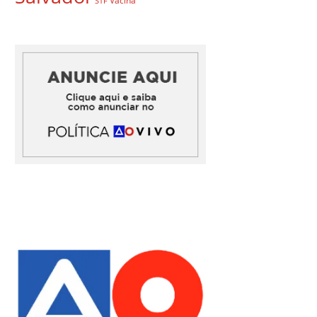
Vacina
STF