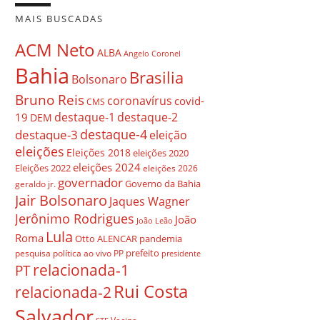
MAIS BUSCADAS
ACM Neto
ALBA
Angelo Coronel
Bahia
Brasilia
Bolsonaro
Bruno Reis
coronavírus
covid-
CMS
destaque-1
destaque-2
19
DEM
destaque-4
destaque-3
eleição
eleições
Eleições 2018
eleições 2020
eleições 2024
Eleições 2022
eleições 2026
governador
Governo da Bahia
geraldo jr.
Jair Bolsonaro
Jaques Wagner
Jerônimo Rodrigues
João
João Leão
Lula
Roma
Otto ALENCAR
pandemia
prefeito
pesquisa
política ao vivo
PP
presidente
relacionada-1
PT
Rui Costa
relacionada-2
Salvador