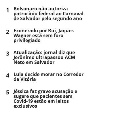
1
Bolsonaro não autoriza
patrocínio federal ao Carnaval
de Salvador pelo segundo ano
2
Exonerado por Rui, Jaques
Wagner está sem foro
privilegiado
3
Atualização: jornal diz que
Jerônimo ultrapassou ACM
Neto em Salvador
4
Lula decide morar no Corredor
da Vitória
5
Jéssica faz grave acusação e
sugere que pacientes sem
Covid-19 estão em leitos
exclusivos