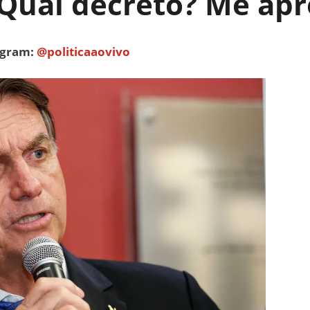
“Qual decreto? Me apr
tagram:
@politicaaovivo