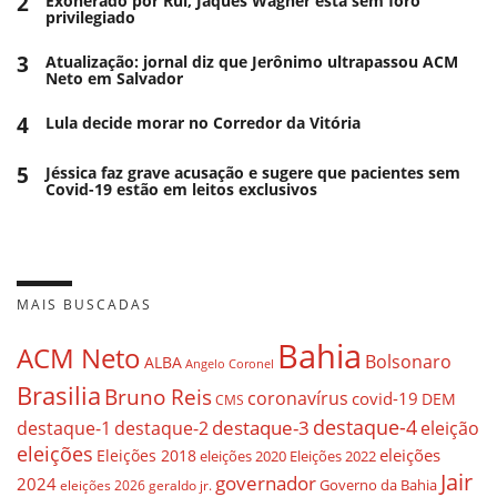
2
Exonerado por Rui, Jaques Wagner está sem foro
privilegiado
3
Atualização: jornal diz que Jerônimo ultrapassou ACM
Neto em Salvador
4
Lula decide morar no Corredor da Vitória
5
Jéssica faz grave acusação e sugere que pacientes sem
Covid-19 estão em leitos exclusivos
MAIS BUSCADAS
Bahia
ACM Neto
Bolsonaro
ALBA
Angelo Coronel
Brasilia
Bruno Reis
coronavírus
covid-19
DEM
CMS
destaque-4
destaque-3
destaque-1
destaque-2
eleição
eleições
eleições
Eleições 2018
eleições 2020
Eleições 2022
Jair
governador
2024
Governo da Bahia
geraldo jr.
eleições 2026