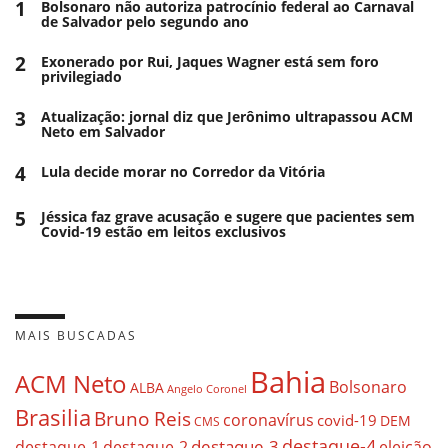
1
Bolsonaro não autoriza patrocínio federal ao Carnaval
de Salvador pelo segundo ano
2
Exonerado por Rui, Jaques Wagner está sem foro
privilegiado
3
Atualização: jornal diz que Jerônimo ultrapassou ACM
Neto em Salvador
4
Lula decide morar no Corredor da Vitória
5
Jéssica faz grave acusação e sugere que pacientes sem
Covid-19 estão em leitos exclusivos
MAIS BUSCADAS
Bahia
ACM Neto
Bolsonaro
ALBA
Angelo Coronel
Brasilia
Bruno Reis
coronavírus
covid-19
DEM
CMS
destaque-4
destaque-3
destaque-1
destaque-2
eleição