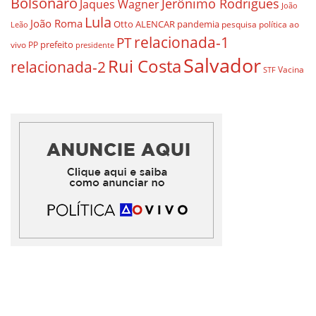
Bolsonaro
Jerônimo Rodrigues
Jaques Wagner
João
Lula
João Roma
Otto ALENCAR
pandemia
pesquisa
política ao
Leão
relacionada-1
PT
prefeito
vivo
PP
presidente
Salvador
Rui Costa
relacionada-2
Vacina
STF