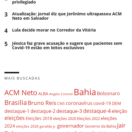
privilegiado
3
Atualização: jornal diz que Jerônimo ultrapassou ACM
Neto em Salvador
4
Lula decide morar no Corredor da Vitória
5
Jéssica faz grave acusação e sugere que pacientes sem
Covid-19 estão em leitos exclusivos
MAIS BUSCADAS
Bahia
ACM Neto
Bolsonaro
ALBA
Angelo Coronel
Brasilia
Bruno Reis
coronavírus
covid-19
DEM
CMS
destaque-4
destaque-3
eleição
destaque-1
destaque-2
eleições
eleições
Eleições 2018
eleições 2020
Eleições 2022
Jair
governador
2024
Governo da Bahia
geraldo jr.
eleições 2026