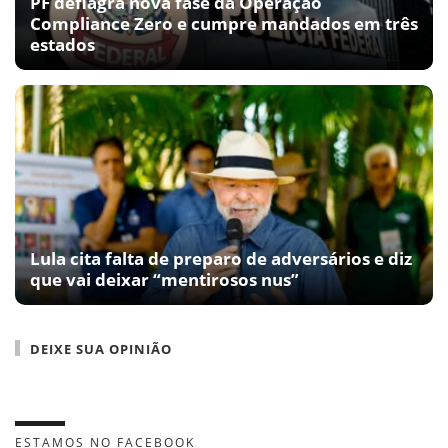
PF deflagra nova fase da Operação
Compliance Zero e cumpre mandados em três
estados
Lula cita falta de preparo de adversários e diz
que vai deixar “mentirosos nus”
DEIXE SUA OPINIÃO
ESTAMOS NO FACEBOOK