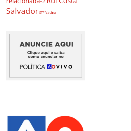
Rui Costa
relacionada-2
Salvador
Vacina
STF