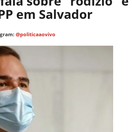
fala sobre “rodízio” e
 PP em Salvador
tagram:
@politicaaovivo