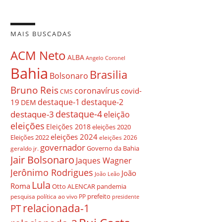
MAIS BUSCADAS
ACM Neto
ALBA
Angelo Coronel
Bahia
Brasilia
Bolsonaro
Bruno Reis
coronavírus
covid-
CMS
destaque-1
destaque-2
19
DEM
destaque-4
destaque-3
eleição
eleições
Eleições 2018
eleições 2020
eleições 2024
Eleições 2022
eleições 2026
governador
Governo da Bahia
geraldo jr.
Jair Bolsonaro
Jaques Wagner
Jerônimo Rodrigues
João
João Leão
Lula
Roma
Otto ALENCAR
pandemia
prefeito
pesquisa
política ao vivo
PP
presidente
relacionada-1
PT