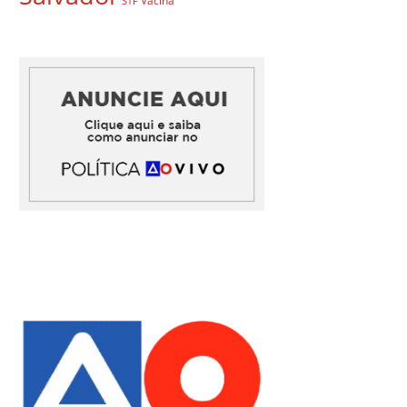
Vacina
STF