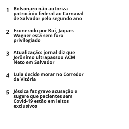
1
Bolsonaro não autoriza
patrocínio federal ao Carnaval
de Salvador pelo segundo ano
2
Exonerado por Rui, Jaques
Wagner está sem foro
privilegiado
3
Atualização: jornal diz que
Jerônimo ultrapassou ACM
Neto em Salvador
4
Lula decide morar no Corredor
da Vitória
5
Jéssica faz grave acusação e
sugere que pacientes sem
Covid-19 estão em leitos
exclusivos