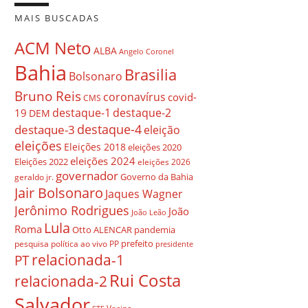
MAIS BUSCADAS
ACM Neto
ALBA
Angelo Coronel
Bahia
Brasilia
Bolsonaro
Bruno Reis
coronavírus
covid-
CMS
destaque-1
destaque-2
19
DEM
destaque-4
destaque-3
eleição
eleições
Eleições 2018
eleições 2020
eleições 2024
Eleições 2022
eleições 2026
governador
Governo da Bahia
geraldo jr.
Jair Bolsonaro
Jaques Wagner
Jerônimo Rodrigues
João
João Leão
Lula
Roma
Otto ALENCAR
pandemia
prefeito
pesquisa
política ao vivo
PP
presidente
relacionada-1
PT
Rui Costa
relacionada-2
Salvador