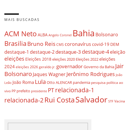
MAIS BUSCADAS
Bahia
ACM Neto
Bolsonaro
ALBA
Angelo Coronel
Brasilia
Bruno Reis
coronavírus
covid-19
DEM
CMS
destaque-4
destaque-3
eleição
destaque-1
destaque-2
eleições
eleições
Eleições 2018
eleições 2020
Eleições 2022
Jair
governador
2024
Governo da Bahia
geraldo jr.
eleições 2026
Bolsonaro
Jerônimo Rodrigues
Jaques Wagner
João
Lula
João Roma
Otto ALENCAR
pandemia
pesquisa
política ao
Leão
relacionada-1
PT
prefeito
vivo
PP
presidente
Salvador
Rui Costa
relacionada-2
Vacina
STF