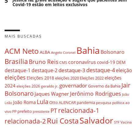
5
Covid-19 estão em leitos exclusivos
MAIS BUSCADAS
Bahia
ACM Neto
Bolsonaro
ALBA
Angelo Coronel
Brasilia
Bruno Reis
coronavírus
covid-19
DEM
CMS
destaque-4
destaque-3
destaque-1
destaque-2
eleição
eleições
eleições
Eleições 2018
eleições 2020
Eleições 2022
Jair
governador
2024
Governo da Bahia
geraldo jr.
eleições 2026
Bolsonaro
Jerônimo Rodrigues
Jaques Wagner
João
Lula
João Roma
Otto ALENCAR
pandemia
pesquisa
política ao
Leão
relacionada-1
PT
prefeito
vivo
PP
presidente
Salvador
Rui Costa
relacionada-2
Vacina
STF