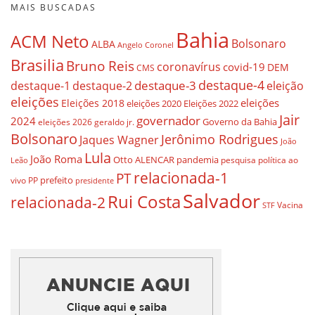
MAIS BUSCADAS
Bahia
ACM Neto
Bolsonaro
ALBA
Angelo Coronel
Brasilia
Bruno Reis
coronavírus
covid-19
DEM
CMS
destaque-4
destaque-3
eleição
destaque-1
destaque-2
eleições
eleições
Eleições 2018
eleições 2020
Eleições 2022
Jair
governador
2024
Governo da Bahia
geraldo jr.
eleições 2026
Bolsonaro
Jerônimo Rodrigues
Jaques Wagner
João
Lula
João Roma
Otto ALENCAR
pandemia
pesquisa
política ao
Leão
relacionada-1
PT
prefeito
vivo
PP
presidente
Salvador
Rui Costa
relacionada-2
Vacina
STF