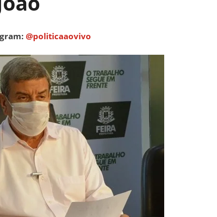
João
tagram:
@politicaaovivo