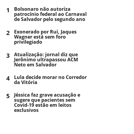
1
Bolsonaro não autoriza
patrocínio federal ao Carnaval
de Salvador pelo segundo ano
2
Exonerado por Rui, Jaques
Wagner está sem foro
privilegiado
3
Atualização: jornal diz que
Jerônimo ultrapassou ACM
Neto em Salvador
4
Lula decide morar no Corredor
da Vitória
5
Jéssica faz grave acusação e
sugere que pacientes sem
Covid-19 estão em leitos
exclusivos