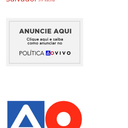
Vacina
STF