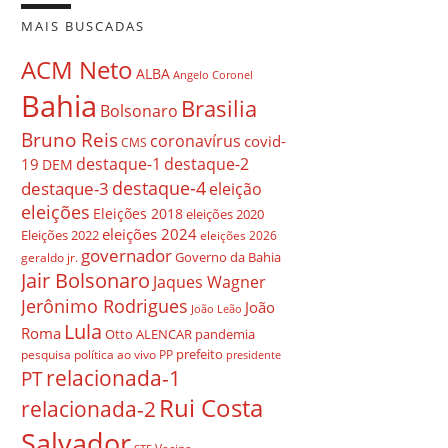
MAIS BUSCADAS
ACM Neto
ALBA
Angelo Coronel
Bahia
Brasilia
Bolsonaro
Bruno Reis
coronavírus
covid-
CMS
destaque-1
destaque-2
19
DEM
destaque-4
destaque-3
eleição
eleições
Eleições 2018
eleições 2020
eleições 2024
Eleições 2022
eleições 2026
governador
Governo da Bahia
geraldo jr.
Jair Bolsonaro
Jaques Wagner
Jerônimo Rodrigues
João
João Leão
Lula
Roma
Otto ALENCAR
pandemia
prefeito
pesquisa
política ao vivo
PP
presidente
relacionada-1
PT
Rui Costa
relacionada-2
Salvador