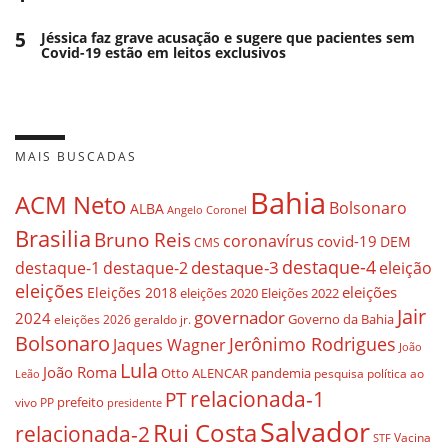
5
Jéssica faz grave acusação e sugere que pacientes sem
Covid-19 estão em leitos exclusivos
MAIS BUSCADAS
Bahia
ACM Neto
Bolsonaro
ALBA
Angelo Coronel
Brasilia
Bruno Reis
coronavírus
covid-19
DEM
CMS
destaque-4
destaque-3
destaque-1
destaque-2
eleição
eleições
eleições
Eleições 2018
eleições 2020
Eleições 2022
Jair
governador
2024
Governo da Bahia
geraldo jr.
eleições 2026
Bolsonaro
Jerônimo Rodrigues
Jaques Wagner
João
Lula
João Roma
Otto ALENCAR
pandemia
pesquisa
política ao
Leão
relacionada-1
PT
prefeito
vivo
PP
presidente
Salvador
Rui Costa
relacionada-2
Vacina
STF