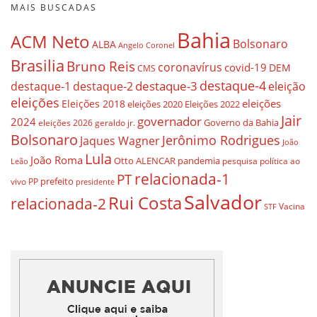
MAIS BUSCADAS
Bahia
ACM Neto
Bolsonaro
ALBA
Angelo Coronel
Brasilia
Bruno Reis
coronavírus
covid-19
DEM
CMS
destaque-4
destaque-3
destaque-1
destaque-2
eleição
eleições
eleições
Eleições 2018
eleições 2020
Eleições 2022
Jair
governador
2024
Governo da Bahia
geraldo jr.
eleições 2026
Bolsonaro
Jerônimo Rodrigues
Jaques Wagner
João
Lula
João Roma
Otto ALENCAR
pandemia
pesquisa
política ao
Leão
relacionada-1
PT
prefeito
vivo
PP
presidente
Salvador
Rui Costa
relacionada-2
Vacina
STF