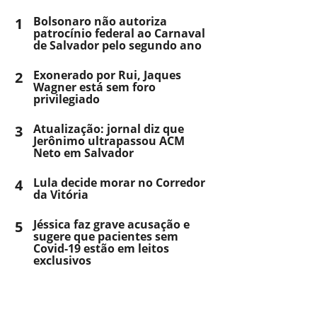
1
Bolsonaro não autoriza
patrocínio federal ao Carnaval
de Salvador pelo segundo ano
2
Exonerado por Rui, Jaques
Wagner está sem foro
privilegiado
3
Atualização: jornal diz que
Jerônimo ultrapassou ACM
Neto em Salvador
4
Lula decide morar no Corredor
da Vitória
5
Jéssica faz grave acusação e
sugere que pacientes sem
Covid-19 estão em leitos
exclusivos