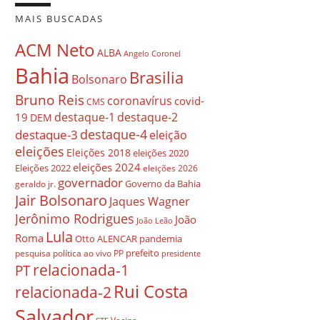
MAIS BUSCADAS
ACM Neto
ALBA
Angelo Coronel
Bahia
Brasilia
Bolsonaro
Bruno Reis
coronavírus
covid-
CMS
destaque-1
destaque-2
19
DEM
destaque-4
destaque-3
eleição
eleições
Eleições 2018
eleições 2020
eleições 2024
Eleições 2022
eleições 2026
governador
Governo da Bahia
geraldo jr.
Jair Bolsonaro
Jaques Wagner
Jerônimo Rodrigues
João
João Leão
Lula
Roma
Otto ALENCAR
pandemia
prefeito
pesquisa
política ao vivo
PP
presidente
relacionada-1
PT
Rui Costa
relacionada-2
Salvador