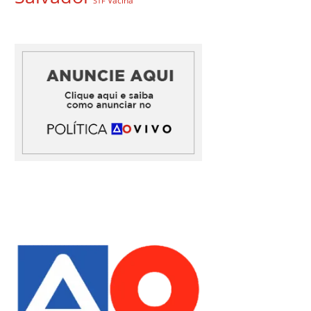
Vacina
STF