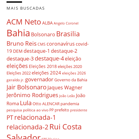
MAIS BUSCADAS
ACM Neto
ALBA
Angelo Coronel
Bahia
Brasilia
Bolsonaro
Bruno Reis
coronavírus
covid-
CMS
destaque-1
destaque-2
19
DEM
destaque-4
destaque-3
eleição
eleições
Eleições 2018
eleições 2020
eleições 2024
Eleições 2022
eleições 2026
governador
Governo da Bahia
geraldo jr.
Jair Bolsonaro
Jaques Wagner
Jerônimo Rodrigues
João
João Leão
Lula
Roma
Otto ALENCAR
pandemia
prefeito
pesquisa
política ao vivo
PP
presidente
relacionada-1
PT
Rui Costa
relacionada-2
Salvador