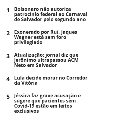
1
Bolsonaro não autoriza
patrocínio federal ao Carnaval
de Salvador pelo segundo ano
2
Exonerado por Rui, Jaques
Wagner está sem foro
privilegiado
3
Atualização: jornal diz que
Jerônimo ultrapassou ACM
Neto em Salvador
4
Lula decide morar no Corredor
da Vitória
5
Jéssica faz grave acusação e
sugere que pacientes sem
Covid-19 estão em leitos
exclusivos