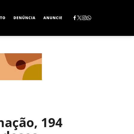
TO
DENÚNCIA
ANUNCIE
nação, 194