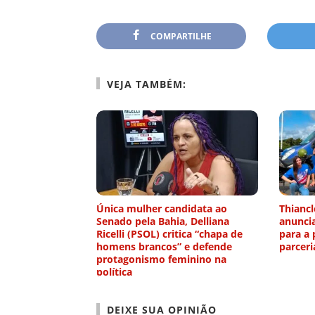
COMPARTILHE
VEJA TAMBÉM:
Única mulher candidata ao
Thiancl
Senado pela Bahia, Delliana
anunci
Ricelli (PSOL) critica “chapa de
para a 
homens brancos” e defende
parcer
protagonismo feminino na
política
DEIXE SUA OPINIÃO