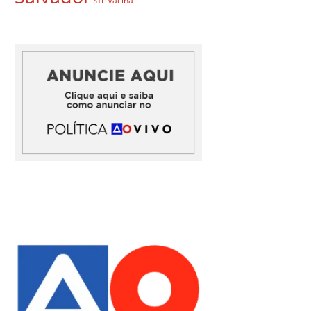
Vacina
STF