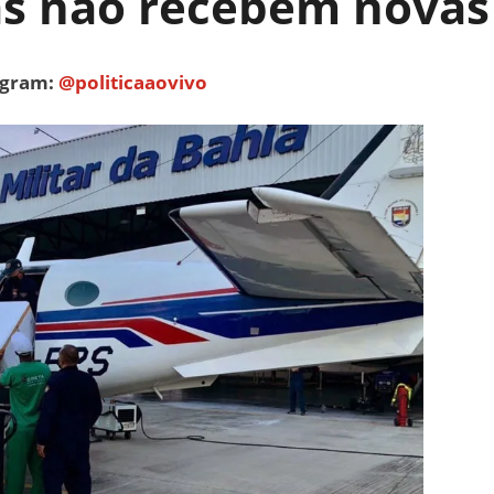
as não recebem novas
tagram:
@politicaaovivo