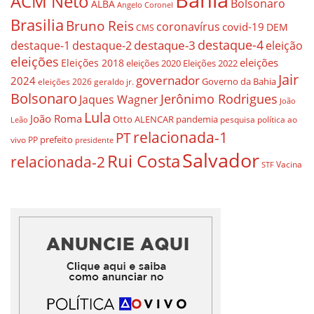
ACM Neto
Bolsonaro
ALBA
Angelo Coronel
Brasilia
Bruno Reis
coronavírus
covid-19
DEM
CMS
destaque-4
destaque-3
eleição
destaque-1
destaque-2
eleições
eleições
Eleições 2018
eleições 2020
Eleições 2022
Jair
governador
2024
Governo da Bahia
geraldo jr.
eleições 2026
Bolsonaro
Jerônimo Rodrigues
Jaques Wagner
João
Lula
João Roma
Otto ALENCAR
pandemia
pesquisa
política ao
Leão
relacionada-1
PT
prefeito
vivo
PP
presidente
Salvador
Rui Costa
relacionada-2
Vacina
STF