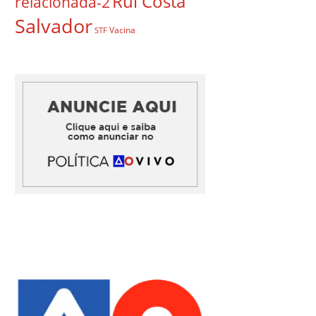
Rui Costa
relacionada-2
Salvador
Vacina
STF