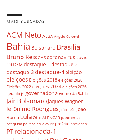
MAIS BUSCADAS
ACM Neto
ALBA
Angelo Coronel
Bahia
Brasilia
Bolsonaro
Bruno Reis
coronavírus
covid-
CMS
destaque-1
destaque-2
19
DEM
destaque-4
destaque-3
eleição
eleições
Eleições 2018
eleições 2020
eleições 2024
Eleições 2022
eleições 2026
governador
Governo da Bahia
geraldo jr.
Jair Bolsonaro
Jaques Wagner
Jerônimo Rodrigues
João
João Leão
Lula
Roma
Otto ALENCAR
pandemia
prefeito
pesquisa
política ao vivo
PP
presidente
relacionada-1
PT