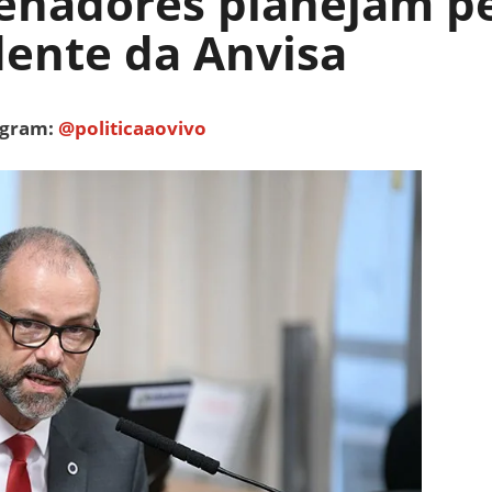
senadores planejam p
idente da Anvisa
tagram:
@politicaaovivo