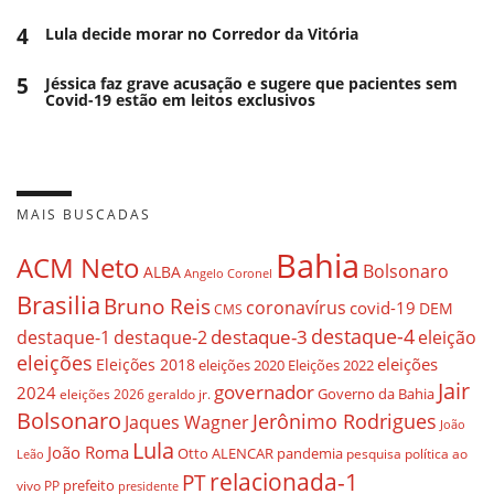
4
Lula decide morar no Corredor da Vitória
5
Jéssica faz grave acusação e sugere que pacientes sem
Covid-19 estão em leitos exclusivos
MAIS BUSCADAS
Bahia
ACM Neto
Bolsonaro
ALBA
Angelo Coronel
Brasilia
Bruno Reis
coronavírus
covid-19
DEM
CMS
destaque-4
destaque-3
eleição
destaque-1
destaque-2
eleições
eleições
Eleições 2018
eleições 2020
Eleições 2022
Jair
governador
2024
Governo da Bahia
geraldo jr.
eleições 2026
Bolsonaro
Jerônimo Rodrigues
Jaques Wagner
João
Lula
João Roma
Otto ALENCAR
pandemia
pesquisa
política ao
Leão
relacionada-1
PT
prefeito
vivo
PP
presidente