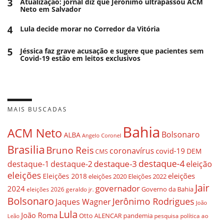
3
Atualização: jornal diz que Jerônimo ultrapassou ACM
Neto em Salvador
4
Lula decide morar no Corredor da Vitória
5
Jéssica faz grave acusação e sugere que pacientes sem
Covid-19 estão em leitos exclusivos
MAIS BUSCADAS
Bahia
ACM Neto
Bolsonaro
ALBA
Angelo Coronel
Brasilia
Bruno Reis
coronavírus
covid-19
DEM
CMS
destaque-4
destaque-3
destaque-1
destaque-2
eleição
eleições
eleições
Eleições 2018
eleições 2020
Eleições 2022
Jair
governador
2024
Governo da Bahia
geraldo jr.
eleições 2026
Bolsonaro
Jerônimo Rodrigues
Jaques Wagner
João
Lula
João Roma
Otto ALENCAR
pandemia
pesquisa
política ao
Leão