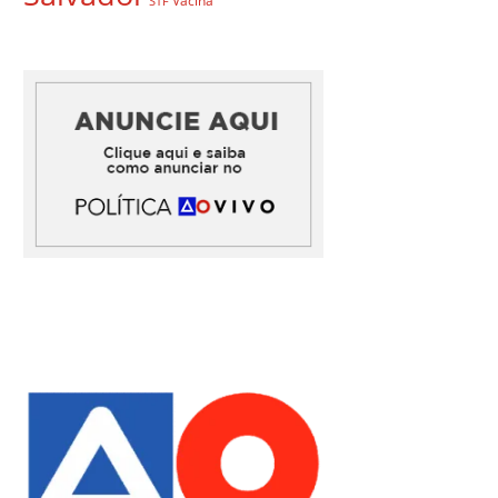
Vacina
STF