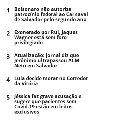
1
Bolsonaro não autoriza
patrocínio federal ao Carnaval
de Salvador pelo segundo ano
2
Exonerado por Rui, Jaques
Wagner está sem foro
privilegiado
3
Atualização: jornal diz que
Jerônimo ultrapassou ACM
Neto em Salvador
4
Lula decide morar no Corredor
da Vitória
5
Jéssica faz grave acusação e
sugere que pacientes sem
Covid-19 estão em leitos
exclusivos