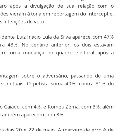
aro após a divulgação de sua relação com o
ções vieram à tona em reportagem do Intercept e,
s intenções de voto.
idente Luiz Inácio Lula da Silva aparece com 47%
stra 43%. No cenário anterior, os dois estavam
ere uma mudança no quadro eleitoral após a
vantagem sobre o adversário, passando de uma
percentuais. O petista soma 40%, contra 31% do
do Caiado, com 4%, e Romeu Zema, com 3%, além
ue também aparecem com 3%.
 os dias 20 e 22 de maio. A margem de erro é de