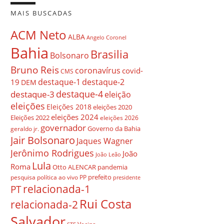
MAIS BUSCADAS
ACM Neto
ALBA
Angelo Coronel
Bahia
Brasilia
Bolsonaro
Bruno Reis
coronavírus
covid-
CMS
destaque-1
destaque-2
19
DEM
destaque-4
destaque-3
eleição
eleições
Eleições 2018
eleições 2020
eleições 2024
Eleições 2022
eleições 2026
governador
Governo da Bahia
geraldo jr.
Jair Bolsonaro
Jaques Wagner
Jerônimo Rodrigues
João
João Leão
Lula
Roma
Otto ALENCAR
pandemia
prefeito
pesquisa
política ao vivo
PP
presidente
relacionada-1
PT
Rui Costa
relacionada-2
Salvador