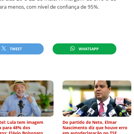
para menos, com nível de confiança de 95%.
TWEET
WHATSAPP
tel: Lula tem imagem
Do partido de Neto, Elmar
a para 48% dos
Nascimento diz que houve erro
iros; Flávio Bolsonaro
em autodeclaração no TSE