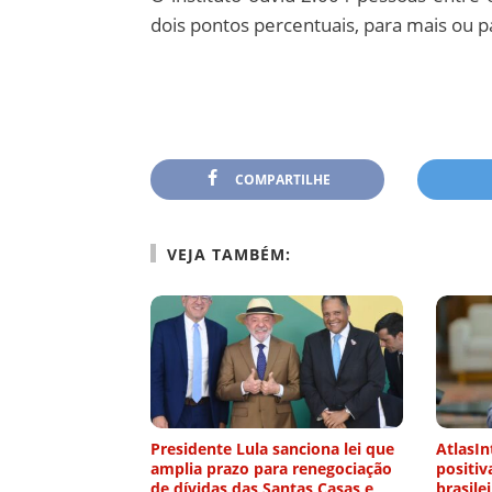
dois pontos percentuais, para mais ou 
COMPARTILHE
VEJA TAMBÉM:
Presidente Lula sanciona lei que
AtlasIn
amplia prazo para renegociação
positiv
de dívidas das Santas Casas e
brasile