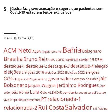
5
Jéssica faz grave acusação e sugere que pacientes sem
Covid-19 estão em leitos exclusivos
MAIS BUSCADAS
Bahia
ACM Neto
Bolsonaro
ALBA
Angelo Coronel
Brasilia
Bruno Reis
coronavírus
covid-19
DEM
CMS
destaque-4
destaque-3
eleição
destaque-1
destaque-2
eleições
eleições
Eleições 2018
eleições 2020
Eleições 2022
Jair
governador
2024
Governo da Bahia
geraldo jr.
eleições 2026
Bolsonaro
Jerônimo Rodrigues
Jaques Wagner
João
Lula
João Roma
Otto ALENCAR
pandemia
pesquisa
política ao
Leão
relacionada-1
PT
prefeito
vivo
PP
presidente
Salvador
Rui Costa
relacionada-2
Vacina
STF