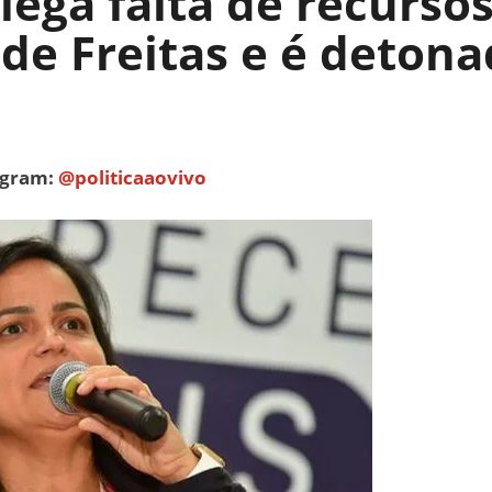
lega falta de recursos
de Freitas e é detona
tagram:
@politicaaovivo