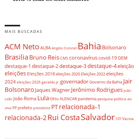
MAIS BUSCADAS
Bahia
ACM Neto
Bolsonaro
ALBA
Angelo Coronel
Brasilia
Bruno Reis
coronavírus
covid-19
DEM
CMS
destaque-4
destaque-3
eleição
destaque-1
destaque-2
eleições
eleições
Eleições 2018
eleições 2020
Eleições 2022
Jair
governador
2024
Governo da Bahia
geraldo jr.
eleições 2026
Bolsonaro
Jerônimo Rodrigues
Jaques Wagner
João
Lula
João Roma
Otto ALENCAR
pandemia
pesquisa
política ao
Leão
relacionada-1
PT
prefeito
vivo
PP
presidente
Salvador
Rui Costa
relacionada-2
Vacina
STF