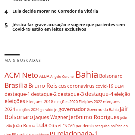
4
Lula decide morar no Corredor da Vitória
5
Jéssica faz grave acusação e sugere que pacientes sem
Covid-19 estão em leitos exclusivos
MAIS BUSCADAS
Bahia
ACM Neto
Bolsonaro
ALBA
Angelo Coronel
Brasilia
Bruno Reis
coronavírus
covid-19
DEM
CMS
destaque-4
destaque-3
eleição
destaque-1
destaque-2
eleições
eleições
Eleições 2018
eleições 2020
Eleições 2022
Jair
governador
2024
Governo da Bahia
geraldo jr.
eleições 2026
Bolsonaro
Jerônimo Rodrigues
Jaques Wagner
João
Lula
João Roma
Otto ALENCAR
pandemia
pesquisa
política ao
Leão
relacionada-1
PT
prefeito
vivo
PP
presidente