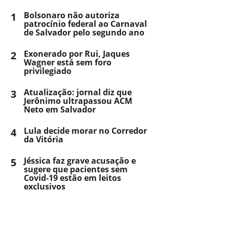
1
Bolsonaro não autoriza
patrocínio federal ao Carnaval
de Salvador pelo segundo ano
2
Exonerado por Rui, Jaques
Wagner está sem foro
privilegiado
3
Atualização: jornal diz que
Jerônimo ultrapassou ACM
Neto em Salvador
4
Lula decide morar no Corredor
da Vitória
5
Jéssica faz grave acusação e
sugere que pacientes sem
Covid-19 estão em leitos
exclusivos