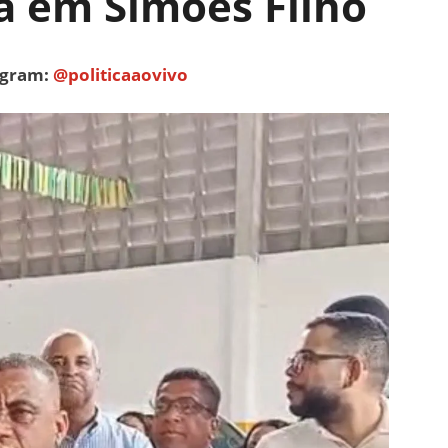
ca em Simões Filho
tagram:
@politicaaovivo