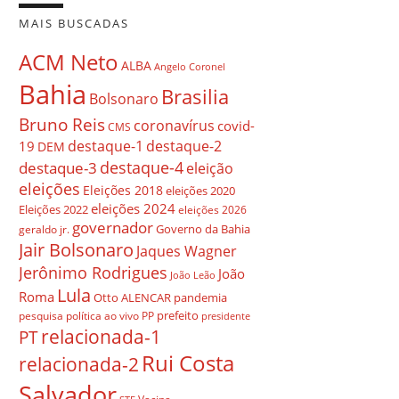
MAIS BUSCADAS
ACM Neto
ALBA
Angelo Coronel
Bahia
Brasilia
Bolsonaro
Bruno Reis
coronavírus
covid-
CMS
destaque-1
destaque-2
19
DEM
destaque-4
destaque-3
eleição
eleições
Eleições 2018
eleições 2020
eleições 2024
Eleições 2022
eleições 2026
governador
Governo da Bahia
geraldo jr.
Jair Bolsonaro
Jaques Wagner
Jerônimo Rodrigues
João
João Leão
Lula
Roma
Otto ALENCAR
pandemia
prefeito
pesquisa
política ao vivo
PP
presidente
relacionada-1
PT
Rui Costa
relacionada-2
Salvador