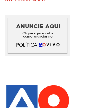
Vacina
STF