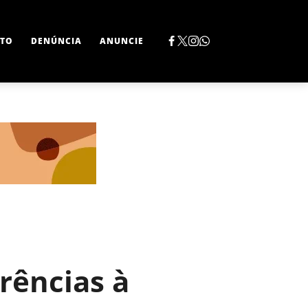
TO
DENÚNCIA
ANUNCIE
rências à